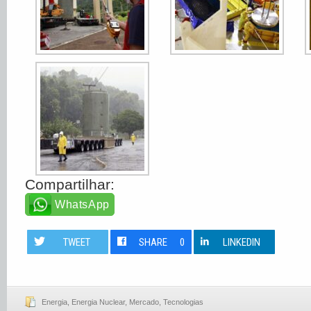
Compartilhar:
WhatsApp
TWEET
SHARE
0
LINKEDIN
Energia
,
Energia Nuclear
,
Mercado
,
Tecnologias