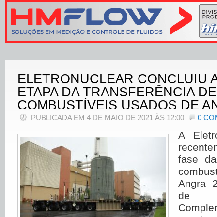
ELETRONUCLEAR CONCLUIU A
ETAPA DA TRANSFERÊNCIA DE
COMBUSTÍVEIS USADOS DE A
PUBLICADA EM 4 DE MAIO DE 2021 ÀS 12:00
0 CO
A Eletr
recente
fase da
combus
Angra 
de Ar
Comple