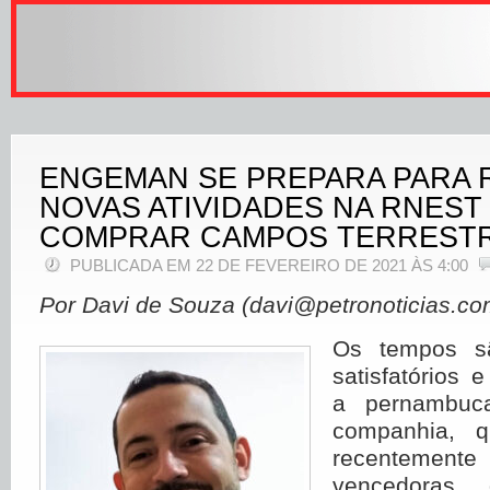
ENGEMAN SE PREPARA PARA 
NOVAS ATIVIDADES NA RNEST 
COMPRAR CAMPOS TERREST
PUBLICADA EM 22 DE FEVEREIRO DE 2021 ÀS 4:00
Por Davi de Souza (davi@petronoticias.co
Os tempos sã
satisfatórios 
a pernambuc
companhia, q
recentement
vencedoras