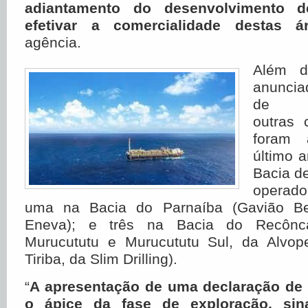
adiantamento do desenvolvimento d
efetivar a comercialidade destas á
agência.
Além d
anuncia
de Se
outras 
foram 
último 
Bacia d
operado
uma na Bacia do Parnaíba (Gavião Be
Eneva); e três na Bacia do Recôn
Murucututu e Murucututu Sul, da Alvop
Tiriba, da Slim Drilling).
“
A apresentação de uma declaração de 
o ápice da fase de exploração, sin