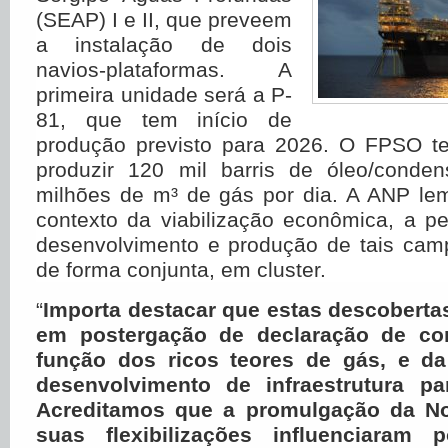
(SEAP) I e II, que preveem
a instalação de dois
navios-plataformas. A
primeira unidade será a P-
81, que tem início de
produção previsto para 2026. O FPSO t
produzir 120 mil barris de óleo/conde
milhões de m³ de gás por dia. A ANP le
contexto da viabilização econômica, a p
desenvolvimento e produção de tais camp
de forma conjunta, em cluster.
“
Importa destacar que estas descobert
em postergação de declaração de com
função dos ricos teores de gás, e d
desenvolvimento de infraestrutura pa
Acreditamos que a promulgação da No
suas flexibilizações influenciaram 