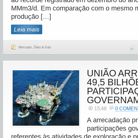
MMm3/d. Em comparação com o mesmo m
produção […]
Leia mais
Mercado
,
Óleo & Gás
UNIÃO AR
49,5 BILH
PARTICIPA
GOVERNAM
15:48
0 COMEN
A arrecadação pr
participações go
referentes às atividades de exploração e 