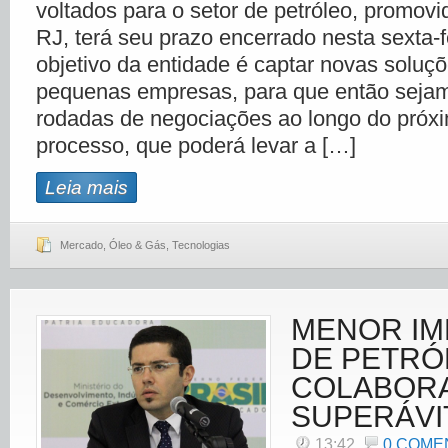
voltados para o setor de petróleo, promovi
RJ, terá seu prazo encerrado nesta sexta-f
objetivo da entidade é captar novas soluçõ
pequenas empresas, para que então sejam
rodadas de negociações ao longo do próx
processo, que poderá levar a […]
Leia mais
Mercado
,
Óleo & Gás
,
Tecnologias
MENOR I
DE PETRÓ
COLABORA
SUPERÁVI
13:42
0 COME