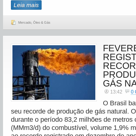
Leia mais
Mercado
,
Óleo & Gás
FEVER
REGIS
RECOR
PRODU
GÁS N
13:42
0
O Brasil ba
seu recorde de produção de gás natural. O
durante o período 83,2 milhões de metros 
(MMm3/d) do combustível, volume 1,9% m
ao recorde registrado em dezembro do ano