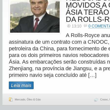
MOVIDOS A 
ÁSIA TERÃ
DA ROLLS-
13:10
0 COMENT
A Rolls-Royce anu
assinatura de um contrato com a CNOOC, 
petroleira da China, para fornecimento de
para os dois primeiros navios rebocadore
Ásia. As embarcações serão construídas no
Zhenjiang, na província de Jiangsu, e a pr
primeiro navio seja concluído até […]
Leia mais
Mercado
,
Óleo & Gás
Cnooc
,