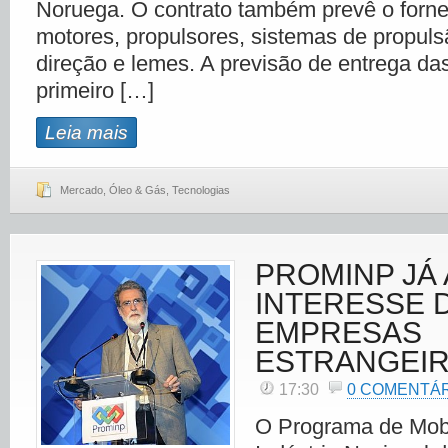
Noruega. O contrato também prevê o forn
motores, propulsores, sistemas de propuls
direção e lemes. A previsão de entrega d
primeiro […]
Leia mais
Mercado
,
Óleo & Gás
,
Tecnologias
PROMINP JÁ 
INTERESSE D
EMPRESAS
ESTRANGEI
17:30
0 COMENTÁ
O Programa de Mobi