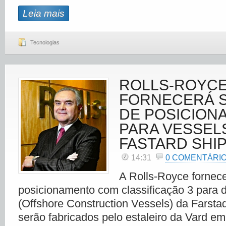
Leia mais
Tecnologias
ROLLS-ROYC
FORNECERÁ 
DE POSICION
PARA VESSEL
FASTARD SHI
14:31
0 COMENTÁRI
A Rolls-Royce fornec
posicionamento com classificação 3 para
(Offshore Construction Vessels) da Farsta
serão fabricados pelo estaleiro da Vard e