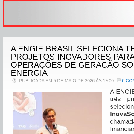
A ENGIE BRASIL SELECIONA T
PROJETOS INOVADORES PARA
OPERAÇÕES DE GERAÇÃO SO
ENERGIA
PUBLICADA EM 5 DE MAIO DE 2026 ÀS 19:00
0 CO
A ENGIE
três pr
selecio
InovaSo
chamad
financi