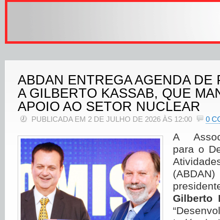
ABDAN ENTREGA AGENDA DE
A GILBERTO KASSAB, QUE MA
APOIO AO SETOR NUCLEAR
PUBLICADA EM 2 DE JULHO DE 2026 ÀS 12:00
0 C
A Associ
para o D
Ativida
(ABDAN
presid
Gilberto
“Desen