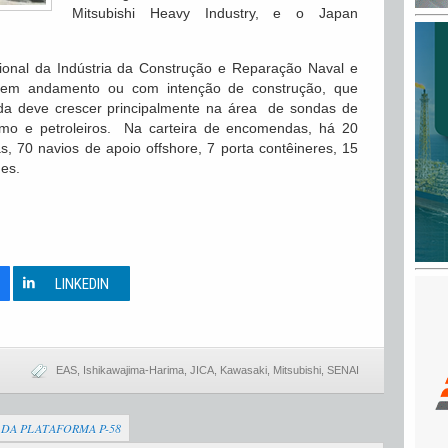
Mitsubishi Heavy Industry, e o Japan
ional da Indústria da Construção e Reparação Naval e
s em andamento ou com intenção de construção, que
da deve crescer principalmente na área de sondas de
timo e petroleiros. Na carteira de encomendas, há 20
, 70 navios de apoio offshore, 7 porta contêineres, 15
des.
0
LINKEDIN
EAS
,
Ishikawajima-Harima
,
JICA
,
Kawasaki
,
Mitsubishi
,
SENAI
 DA PLATAFORMA P-58