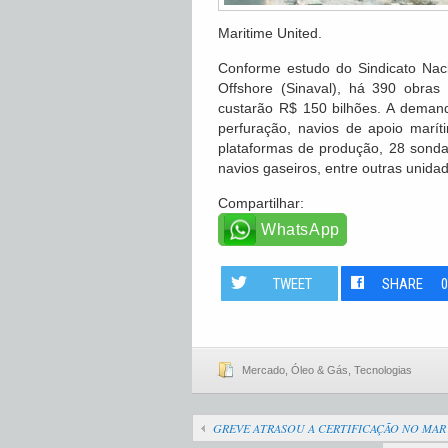
Maritime United.
Conforme estudo do Sindicato Nac
Offshore (Sinaval), há 390 obra
custarão R$ 150 bilhões. A deman
perfuração, navios de apoio marí
plataformas de produção, 28 sondas
navios gaseiros, entre outras unida
Compartilhar:
WhatsApp
TWEET
SHARE
Mercado
,
Óleo & Gás
,
Tecnologias
GREVE ATRASOU A CERTIFICAÇÃO NO MAR