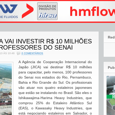
Red
 VAI INVESTIR R$ 10 MILHÕES
PROFESSORES DO SENAI
3 ÀS 10:46
0 COMENTÁRIOS
A Agência de Cooperação Internacional do
Japão (JICA) vai destinar R$ 10 milhões
Pub
para capacitar, pelo menos, 100 professores
do Senai nos estados do Rio, Pernambuco,
Bahia e Rio Grande do Sul. Os profissionais
vão atuar nos quatro estaleiros japoneses
que estão se instalando no Brasil. São eles o
Ishikawajima-Harima Heavy Industries, que
comprou 25% do Estaleiro Atlântico Sul
(EAS), o Kawasaky Heavy Industries, que
está negociando estaleiros em Salvador, o