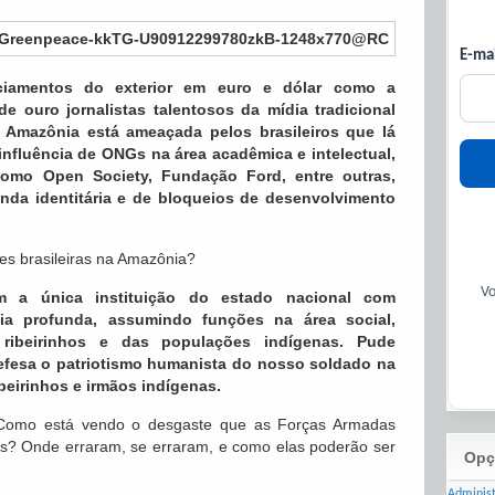
E-mai
ciamentos do exterior em euro e dólar como a
 ouro jornalistas talentosos da mídia tradicional
a Amazônia está ameaçada pelos brasileiros que lá
nfluência de ONGs na área acadêmica e intelectual,
como Open Society, Fundação Ford, entre outras,
enda identitária e de bloqueios de desenvolvimento
es brasileiras na Amazônia?
Vo
m a única instituição do estado nacional com
ia profunda, assumindo funções na área social,
ribeirinhos e das populações indígenas. Pude
efesa o patriotismo humanista do nosso soldado na
beirinhos e irmãos indígenas.
. Como está vendo o desgaste que as Forças Armadas
ís? Onde erraram, se erraram, e como elas poderão ser
Opç
Adminis