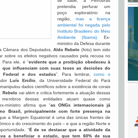
se sabe, a Petrobrás
pretendia perfurar um
poço exploratório na
região,
mas a licença
ambiental foi negada pelo
Instituto Brasileiro do Meio
Ambiente (Ibama)
. Ex-
ministro da Defesa durante
da Câmara dos Deputados,
Aldo Rebelo
(foto) tem sido
ar sobre os efeitos negativos causados pela recusa no
. Para ele, é “
evidente que a proibição obedeceu à
s que influenciam com suas teses as decisões do
o Federal e dos estados
”. Para lembrar,
como o
sador
Luís Ercílio
, da Universidade Federal do Pará
anipulou dados científicos sobre a existência de corais
s.
Rebelo
vai além e critica fortemente a atuação dessas
e membros dessas entidades atuam quase como
ex-ministro afirma que “
as
ONGs internacionais já
no Brasil, principalmente com forte presença na
que a Margem Equatorial é uma das únicas frentes de
ico e do crescimento do país – e que a região Norte e
portunidade. “
É de se destacar que a atividade da
va a beneficiar o estado, que tem 60% de sua