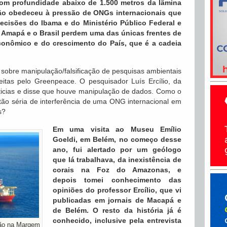
com profundidade abaixo de 1.500 metros da lâmina
ção obedeceu à pressão de ONGs internacionais que
ecisões do Ibama e do Ministério Público Federal e
 Amapá e o Brasil perdem uma das únicas frentes de
onômico e do crescimento do País, que é a cadeia
sobre manipulação/falsificação de pesquisas ambientais
eitas pelo Greenpeace. O pesquisador Luís Ercílio, da
oticias e disse que houve manipulação de dados. Como o
ão séria de interferência de uma ONG internacional em
s?
Em uma visita ao Museu Emílio
Goeldi, em Belém, no começo desse
ano, fui alertado por um geólogo
que lá trabalhava, da inexistência de
corais na Foz do Amazonas, e
depois tomei conhecimento das
opiniões do professor Ercílio, que vi
publicadas em jornais de Macapá e
de Belém. O resto da história já é
conhecido, inclusive pela entrevista
ção na Margem