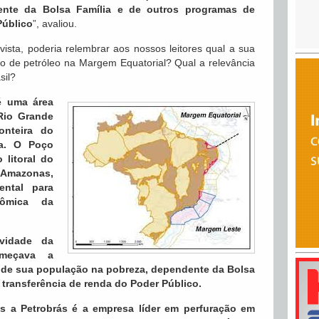
ente da Bolsa Família e de outros programas de
Público
”, avaliou.
vista, poderia relembrar aos nossos leitores qual a sua
o de petróleo na Margem Equatorial? Qual a relevância
sil?
é uma área
 Rio Grande
onteira do
a. O Poço
 litoral do
 Amazonas,
ntal para
nômica da
vidade da
meçava a
% de sua população na pobreza, dependente da Bolsa
 transferência de renda do Poder Público.
is a Petrobrás é a empresa líder em perfuração em