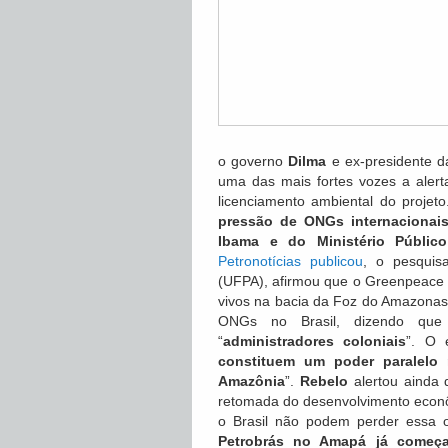
o governo
Dilma
e ex-presidente 
uma das mais fortes vozes a alert
licenciamento ambiental do projeto
pressão de ONGs internacionai
Ibama e do Ministério Públic
Petronotícias publicou
, o pesqui
(UFPA), afirmou que o Greenpeace m
vivos na bacia da Foz do Amazona
ONGs no Brasil, dizendo qu
“
administradores coloniais
”. O 
constituem um poder paralelo 
Amazônia
”.
Rebelo
alertou ainda 
retomada do desenvolvimento econôm
o Brasil não podem perder essa o
Petrobrás no Amapá já começa