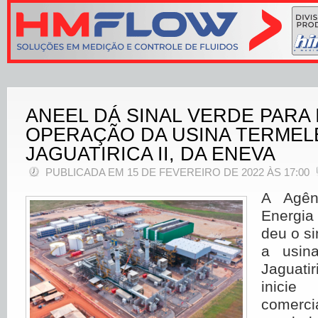
ANEEL DÁ SINAL VERDE PARA 
OPERAÇÃO DA USINA TERMEL
JAGUATIRICA II, DA ENEVA
PUBLICADA EM 15 DE FEVEREIRO DE 2022 ÀS 17:00
A Agên
Energia
deu o si
a usina
Jaguati
inici
comer