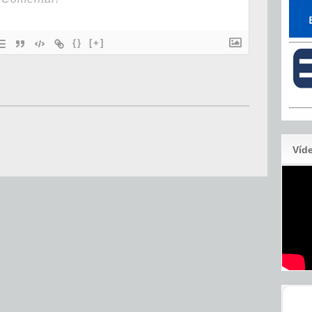
{}
[+]
Víd