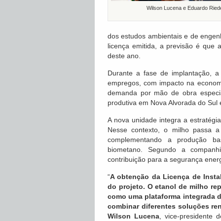
Wilson Lucena e Eduardo Ried
dos estudos ambientais e de engenh
licença emitida, a previsão é qu
deste ano.
Durante a fase de implantação, a
empregos, com impacto na economia
demanda por mão de obra especia
produtiva em Nova Alvorada do Sul e
A nova unidade integra a estratégi
Nesse contexto, o milho passa 
complementando a produção bas
biometano. Segundo a companhia
contribuição para a segurança ener
“
A obtenção da Licença de Insta
do projeto. O etanol de milho r
como uma plataforma integrada 
combinar diferentes soluções re
Wilson Lucena
, vice-presidente 