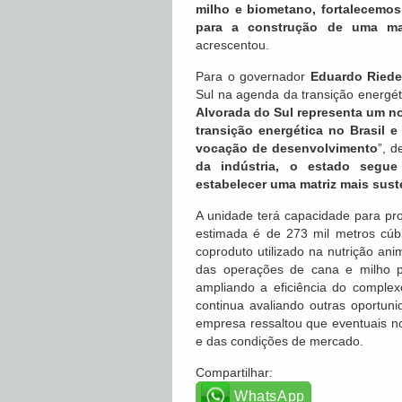
milho e biometano, fortalecemos
para a construção de uma mat
acrescentou.
Para o governador
Eduardo Riede
Sul na agenda da transição energéti
Alvorada do Sul representa um n
transição energética no Brasil e
vocação de desenvolvimento
”, d
da indústria, o estado segu
estabelecer uma matriz mais sus
A unidade terá capacidade para pro
estimada é de 273 mil metros cúb
coproduto utilizado na nutrição ani
das operações de cana e milho pe
ampliando a eficiência do complexo
continua avaliando outras oportun
empresa ressaltou que eventuais no
e das condições de mercado.
Compartilhar:
WhatsApp