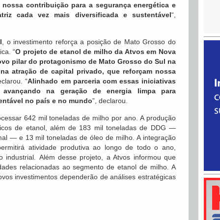
 nossa contribuição para a segurança energética e
riz cada vez mais diversificada e sustentável
“,
l
, o investimento reforça a posição de Mato Grosso do
ca. “
O projeto de etanol de milho da Atvos em Nova
ovo pilar do protagonismo de Mato Grosso do Sul na
 na atração de capital privado, que reforçam nossa
eclarou. “
Alinhado em parceria com essas iniciativas
e avançando na geração de energia limpa para
tentável no país e no mundo
”, declarou.
cessar 642 mil toneladas de milho por ano. A produção
icos de etanol, além de 183 mil toneladas de DDG —
mal — e 13 mil toneladas de óleo de milho. A integração
rmitirá atividade produtiva ao longo de todo o ano,
 industrial. Além desse projeto, a Atvos informou que
idades relacionadas ao segmento de etanol de milho. A
vos investimentos dependerão de análises estratégicas