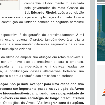
companhia. O documento foi assinado
el
pelo governador de Mato Grosso do
Sul,
Eduardo Riedel
, após a conclusão
aria necessários para a implantação do projeto. Com a
e a construção da unidade comece no segundo semestre
 expectativa é de geração de aproximadamente 2 mil
 local e regional. O projeto também deverá ampliar a
lizada e movimentar diferentes segmentos da cadeia
 municípios vizinhos.
a da Atvos de ampliar sua atuação em rotas renováveis.
a ser um novo eixo de crescimento para a empresa,
eada em cana-de-açúcar e iniciativas ligadas ao
, a combinação dessas alternativas fortalece sua
gética e para a redução das emissões de carbono.
lação nos permite avançar para uma etapa decisiva
epresenta um importante passo na evolução da Atvos
de biocombustíveis, ampliando nossa capacidade de
nováveis em uma estratégia de longo prazo
“, afirmou
de Operações da Atvos. “
Ao integrar cana-de-açúcar,