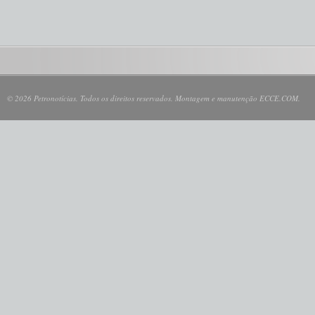
© 2026 Petronotícias. Todos os direitos reservados. Montagem e manutenção ECCE.COM.