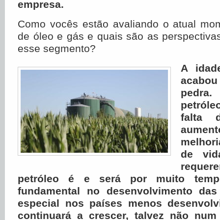
empresa.
Como vocês estão avaliando o atual mo
de óleo e gás e quais são as perspectiv
esse segmento?
A idad
acabo
pedra
petróle
falta 
aument
melhor
de vid
reque
petróleo é e será por muito tem
fundamental no desenvolvimento das
especial nos países menos desenvolv
continuará a crescer, talvez não num 