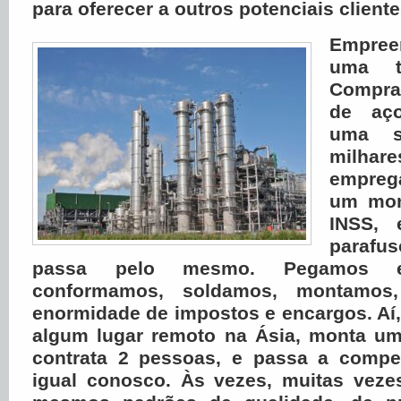
para oferecer a outros potenciais cliente
Empree
uma ta
Compr
de aço
uma s
mil
empreg
um mon
INSS, 
parafus
passa pelo mesmo. Pegamos es
conformamos, soldamos, montamo
enormidade de impostos e encargos. Aí
algum lugar remoto na Ásia, monta uma 
contrata 2 pessoas, e passa a compet
igual conosco. Às vezes, muitas veze