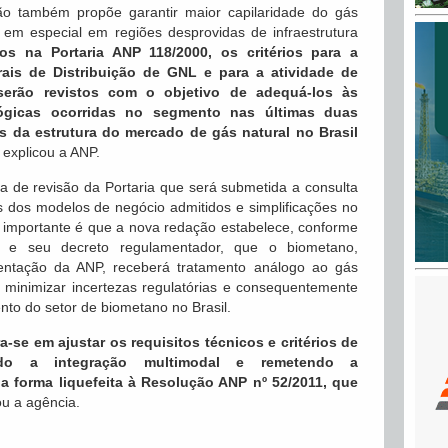
ão também propõe garantir maior capilaridade do gás
, em especial em regiões desprovidas de infraestrutura
os na Portaria ANP 118/2000, os critérios para a
ais de Distribuição de GNL e para a atividade de
serão revistos com o objetivo de adequá-los às
ológicas ocorridas no segmento nas últimas duas
da estrutura do mercado de gás natural no Brasil
, explicou a ANP.
a de revisão da Portaria que será submetida a consulta
es dos modelos de negócio admitidos e simplificações no
 importante é que a nova redação estabelece, conforme
e seu decreto regulamentador, que o biometano,
entação da ANP, receberá tratamento análogo ao gás
ra minimizar incertezas regulatórias e consequentemente
nto do setor de biometano no Brasil.
-se em ajustar os requisitos técnicos e critérios de
endo a integração multimodal e remetendo a
a forma liquefeita à Resolução ANP nº 52/2011, que
ou a agência.