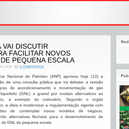
Red
 VAI DISCUTIR
A FACILITAR NOVOS
 DE PEQUENA ESCALA
ÀS 19:00
0 COMENTÁRIOS
Pub
cia Nacional do Petróleo (ANP) aprovou hoje (12) a
ção de uma consulta pública que irá debater a revisão
gras de acondicionamento e movimentação de gás
 liquefeito (GNL) a granel por modais alternativos ao
ário, a exemplo do rodoviário. Segundo o órgão
or, a ideia é modernizar a regulamentação vigente com
tivo de contemplar novos modelos de negócio,
ndo alternativas flexíveis para o desenvolvimento de
s de GNL de pequena escala.