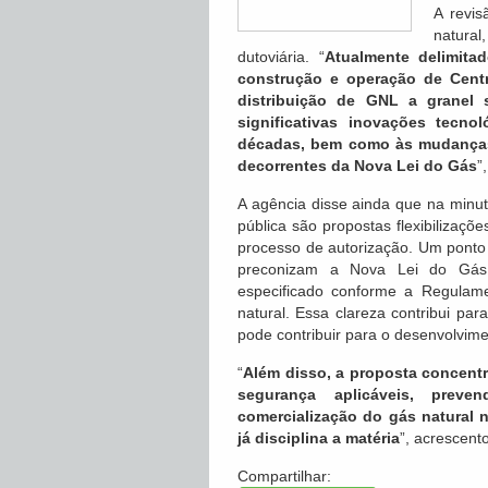
A revis
natural
dutoviária. “
Atualmente delimitad
construção e operação de Centr
distribuição de GNL a granel 
significativas inovações tecn
décadas, bem como às mudanças 
decorrentes da Nova Lei do Gás
”
A agência disse ainda que na minut
pública são propostas flexibilizaçõ
processo de autorização. Um ponto
preconizam a Nova Lei do Gás 
especificado conforme a Regulam
natural. Essa clareza contribui pa
pode contribuir para o desenvolvime
“
Além disso, a proposta concentra
segurança aplicáveis, prev
comercialização do gás natural n
já disciplina a matéria
”, acrescent
Compartilhar: