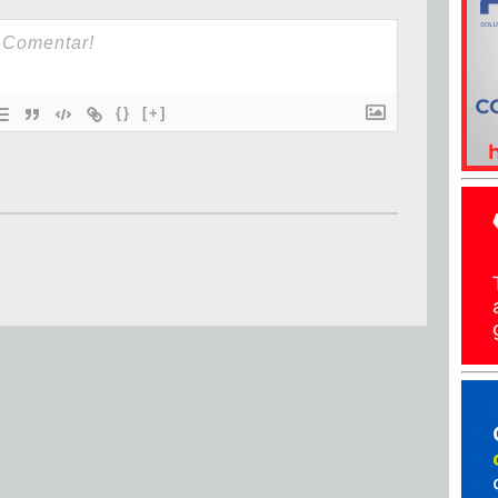
{}
[+]