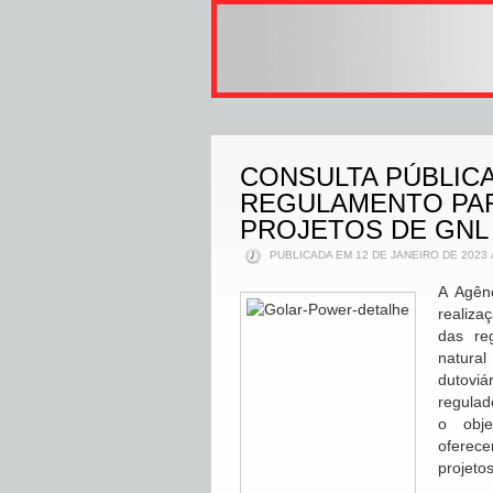
CONSULTA PÚBLICA
REGULAMENTO PAR
PROJETOS DE GNL
PUBLICADA EM 12 DE JANEIRO DE 2023 
A Agên
realiza
das re
natural
dutovi
regulad
o obje
oferece
projeto