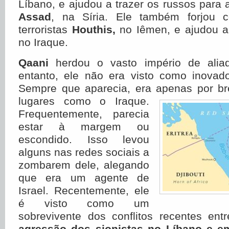
Líbano, e ajudou a trazer os russos para 
Assad
, na Síria. Ele também forjou
terroristas
Houthis,
no Iêmen, e ajudou a 
no Iraque.
Qaani
herdou o vasto império de aliad
entanto, ele não era visto como inovado
Sempre que aparecia, era apenas por br
lugares como o Iraque.
Frequentemente, parecia
estar à margem ou
escondido. Isso levou
alguns nas redes sociais a
zombarem dele, alegando
que era um agente de
Israel. Recentemente, ele
é visto como um
sobrevivente dos conflitos recentes entr
agressão dos sionistas no Líbano e em