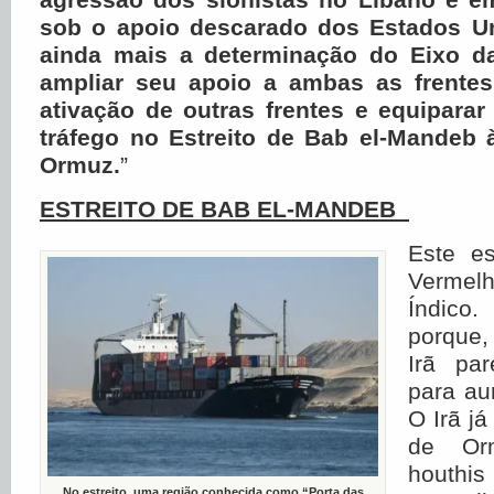
sob o apoio descarado dos Estados Uni
ainda mais a determinação do Eixo d
ampliar seu apoio a ambas as frentes
ativação de outras frentes e equipara
tráfego no Estreito de Bab el-Mandeb 
Ormuz.
”
ESTREITO DE BAB EL-MANDEB
Este es
Verme
Índico
porque,
Irã par
para au
O Irã já
de Orm
houthis
No estreito, uma região conhecida como “Porta das