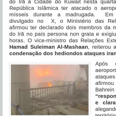
do Irã à Cidade do Kuwait nesta quarta-
República Islâmica ter atacado o aero
mísseis durante a madrugada.
Em 
divulgado no X, o Ministério das Rel
afirmou ter declarado dois membros da m
do Irã no país persona non grata e exig
horas. O vice-ministro das Relações Ext
Hamad Suleiman Al-Mashaan
, reiterou 
condenação dos hediondos ataques iran
Após 
aerop
ataques
afirmou
Bahr
“respon
e clara
alega
territó