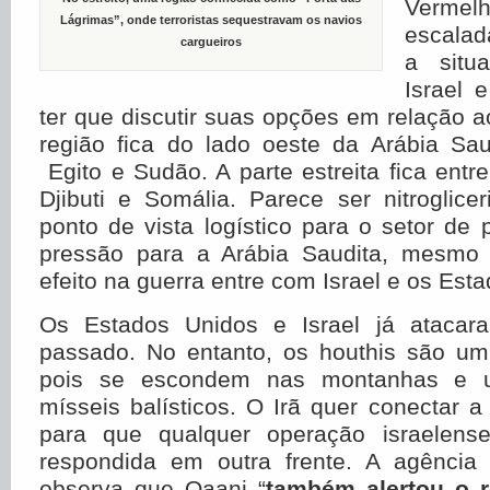
Verme
Lágrimas”, onde terroristas sequestravam os navios
escalad
cargueiros
a situ
Israel 
ter que discutir suas opções em relação 
região fica do lado oeste da Arábia Sau
Egito e Sudão. A parte estreita fica entre
Djibuti e Somália. Parece ser nitroglic
ponto de vista logístico para o setor de p
pressão para a Arábia Saudita, mesmo
efeito na guerra entre com Israel e os Est
Os Estados Unidos e Israel já atacar
passado. No entanto, os houthis são um a
pois se escondem nas montanhas e ut
mísseis balísticos. O Irã quer conectar a
para que qualquer operação israelens
respondida em outra frente. A agência
observa que Qaani “
também alertou o r