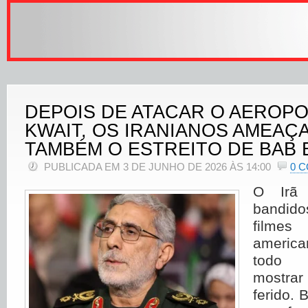
DEPOIS DE ATACAR O AEROP
KWAIT, OS IRANIANOS AMEAÇ
TAMBÉM O ESTREITO DE BAB
PUBLICADA EM 3 DE JUNHO DE 2026 ÀS 14:00
0 
O Irã 
bandid
filmes
americ
todo 
mostrar
ferido. 