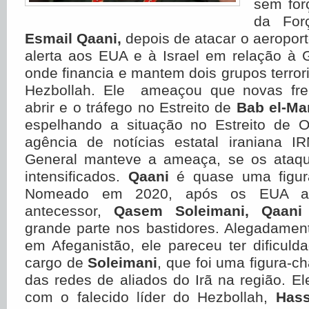
sem for
da For
Esmail Qaani,
depois de atacar o aeroport
alerta aos EUA e à Israel em relação à 
onde financia e mantem dois grupos terror
Hezbollah. Ele ameaçou que novas fre
abrir e o tráfego no Estreito de
Bab el-M
espelhando a situação no Estreito de 
agência de notícias estatal iraniana IR
General manteve a ameaça, se os ataqu
intensificados.
Qaani
é quase uma figura
Nomeado em 2020, após os EUA as
antecessor,
Qasem Soleimani,
Qaani
grande parte nos bastidores. Alegadamen
em Afeganistão, ele pareceu ter dificul
cargo de
Soleimani
, que foi uma figura-c
das redes de aliados do Irã na região. El
com o falecido líder do Hezbollah,
Hass