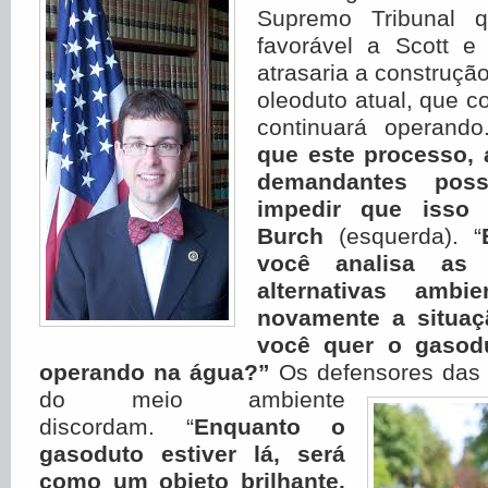
Supremo Tribunal 
favorável a Scott e
atrasaria a construçã
oleoduto atual, que c
continuará operand
que este processo,
demandantes pos
impedir que isso 
Burch
(esquerda). “
você analisa as a
alternativas ambie
novamente a situaç
você quer o gasodu
operando na água?”
Os defensores das 
do meio
ambiente
discordam. “
Enquanto o
gasoduto estiver lá, será
como um objeto brilhante.