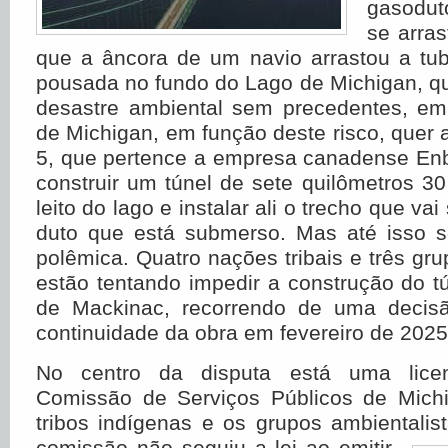
gasodut
se arra
que a âncora de um navio arrastou a tu
pousada no fundo do Lago de Michigan, 
desastre ambiental sem precedentes, e
de Michigan, em função deste risco, quer 
5, que pertence a empresa canadense Enb
construir um túnel de sete quilômetros 3
leito do lago e instalar ali o trecho que vai
duto que está submerso. Mas até isso 
polêmica. Quatro nações tribais e três gru
estão tentando impedir a construção do tú
de Mackinac, recorrendo de uma decisã
continuidade da obra em fevereiro de 2025
No centro da disputa está uma licen
Comissão de Serviços Públicos de Mich
tribos indígenas e os grupos ambientali
comissão não seguiu a lei ao emitir