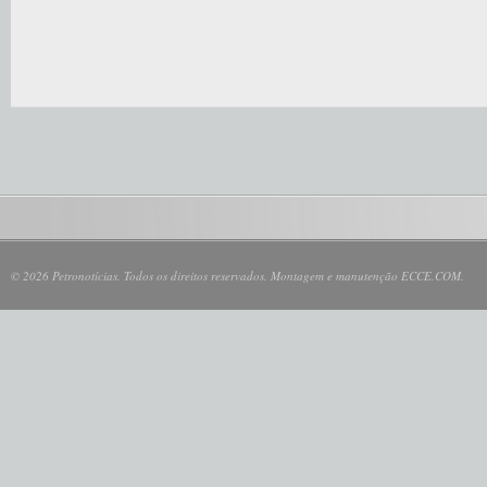
© 2026 Petronotícias. Todos os direitos reservados. Montagem e manutenção ECCE.COM.