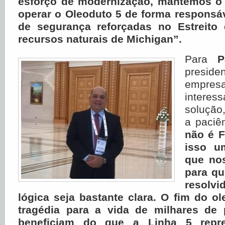
esforço de modernização, mantemos o
operar o Oleoduto 5 de forma responsá
de segurança reforçadas no Estreito
recursos naturais de Michigan”.
Para
P
presiden
empre
inter
solução
a paciên
não é F
isso u
que nos
para qu
resolv
lógica seja bastante clara. O fim do o
tragédia para a vida de milhares de
beneficiam do que a Linha 5 repres