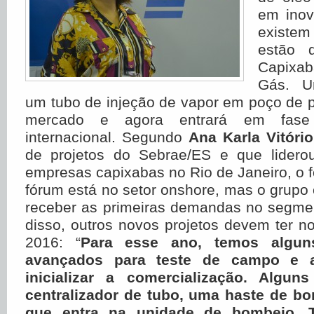
em inov
existem
estão 
Capixa
Gás. U
um tubo de injeção de vapor em poço de pe
mercado e agora entrará em fase
internacional. Segundo
Ana Karla Vitóri
de projetos do Sebrae/ES e que lider
empresas capixabas no Rio de Janeiro, o 
fórum está no setor onshore, mas o grup
receber as primeiras demandas no segmen
disso, outros novos projetos devem ter 
2016: “
Para esse ano, temos algun
avançados para teste de campo e 
inicializar a comercialização. Algu
centralizador de tubo, uma haste de b
que entra na unidade de bombeio.