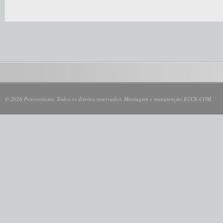
© 2026 Petronotícias. Todos os direitos reservados. Montagem e manutenção ECCE.COM.