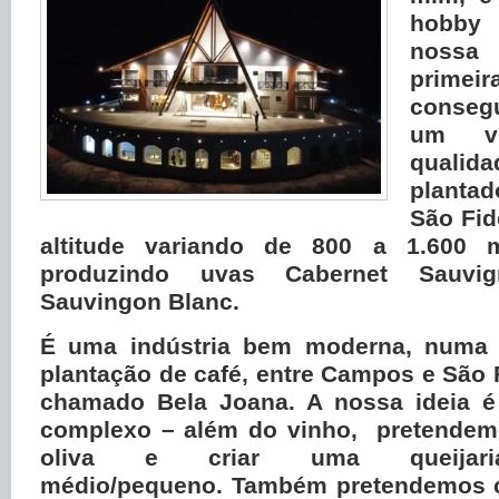
hobby
nossa 
primeir
conseg
um vi
qualid
plantad
São Fid
altitude variando de 800 a 1.600 m
produzindo uvas Cabernet Sauvi
Sauvingon Blanc.
É uma indústria bem moderna, numa a
plantação de café, entre Campos e São F
chamado Bela Joana. A nossa ideia é
complexo – além do vinho, pretendemo
oliva e criar uma queijar
médio/pequeno. Também pretendemos c