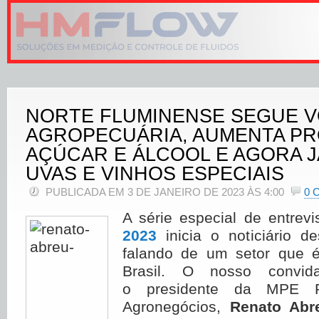
NORTE FLUMINENSE SEGUE 
AGROPECUÁRIA, AUMENTA P
AÇÚCAR E ÁLCOOL E AGORA 
UVAS E VINHOS ESPECIAIS
PUBLICADA EM 3 DE JANEIRO DE 2023 ÀS 4:00
0 
A série especial de entrev
2023
inicia o noticiário des
falando de um setor que é
Brasil. O nosso convi
o presidente da MPE P
Agronegócios,
Renato Abr