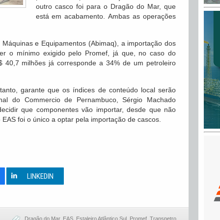
outro casco foi para o Dragão do Mar, que
está em acabamento. Ambas as operações
e Máquinas e Equipamentos (Abimaq), a importação dos
r o mínimo exigido pelo Promef, já que, no caso do
$ 40,7 milhões já corresponde a 34% de um petroleiro
tanto, garante que os índices de conteúdo local serão
jornal do Commercio de Pernambuco, Sérgio Machado
decidir que componentes vão importar, desde que não
EAS foi o único a optar pela importação de cascos.
0
LINKEDIN
Dragão do Mar
,
EAS
,
Estaleiro Atlântico Sul
,
Promef
,
Transpetro