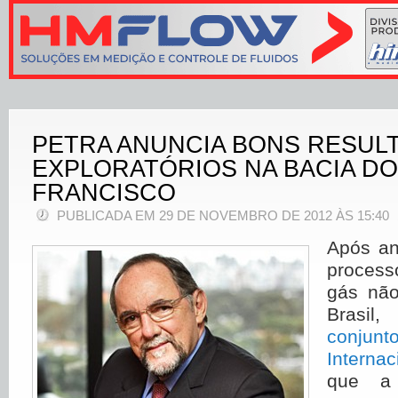
PETRA ANUNCIA BONS RESUL
EXPLORATÓRIOS NA BACIA DO
FRANCISCO
PUBLICADA EM 29 DE NOVEMBRO DE 2012 ÀS 15:40
A
pós an
process
gás não
Brasi
conju
Internac
que a