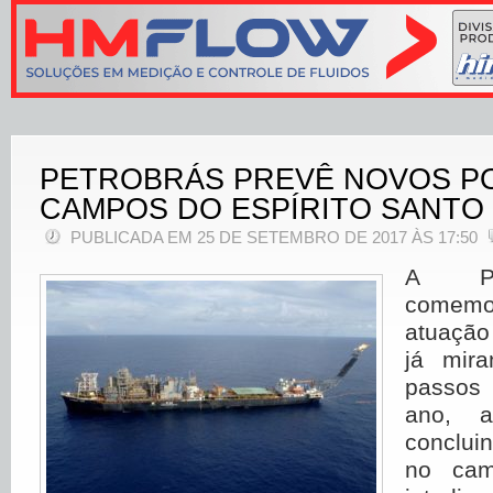
PETROBRÁS PREVÊ NOVOS P
CAMPOS DO ESPÍRITO SANTO
PUBLICADA EM 25 DE SETEMBRO DE 2017 ÀS 17:50
A Pet
comemo
atuação
já mir
passos 
ano, 
conclui
no cam