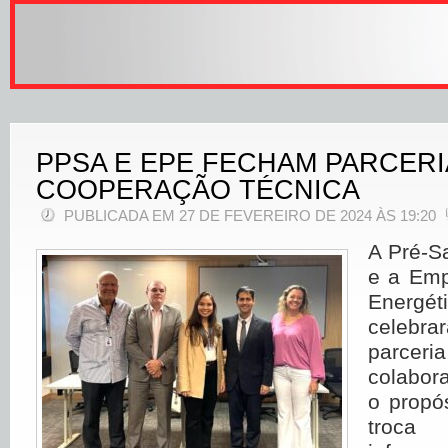
PPSA E EPE FECHAM PARCERI
COOPERAÇÃO TÉCNICA
PUBLICADA EM 27 DE FEVEREIRO DE 2024 ÀS 19:20
A Pré-S
e a Emp
Energ
celebra
parce
colabor
o propó
troca