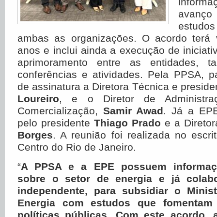
infor
avanço
estudo
ambas as organizações. O acordo terá 
anos e inclui ainda a execução de iniciati
aprimoramento entre as entidades, t
conferências e atividades. Pela PPSA, p
de assinatura a Diretora Técnica e preside
Loureiro
, e o Diretor de Administra
Comercialização,
Samir Awad
. Já a EPE
pelo presidente
Thiago Prado
e a Direto
Borges
. A reunião foi realizada no escr
Centro do Rio de Janeiro.
“
A PPSA e a EPE possuem informaçõ
sobre o setor de energia e já colab
independente, para subsidiar o Minis
Energia com estudos que fomentam 
políticas públicas. Com este acordo,