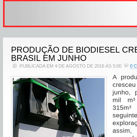
PRODUÇÃO DE BIODIESEL CR
BRASIL EM JUNHO
PUBLICADA EM 4 DE AGOSTO DE 2016 ÀS 5:00
0 
A produ
cresce
junho,
mil m
315m³
seguint
explora
assim