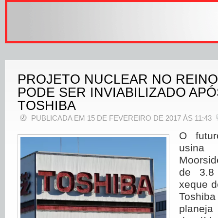
PROJETO NUCLEAR NO REINO
PODE SER INVIABILIZADO AP
TOSHIBA
PUBLICADA EM 15 DE FEVEREIRO DE 2017 ÀS 11:43
O futu
usina
Moorsid
de 3.8
xeque d
Toshib
planeja