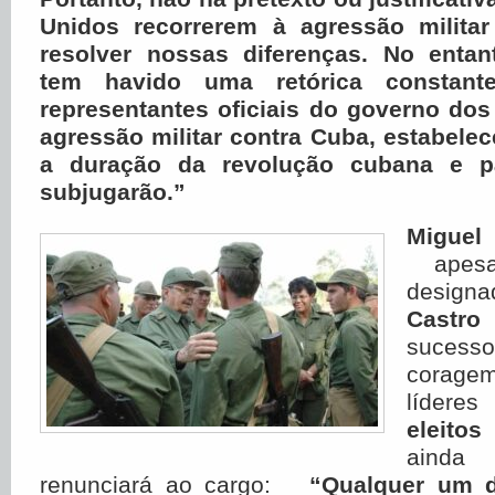
Unidos recorrerem à agressão milita
resolver nossas diferenças. No entan
tem havido uma retórica constant
representantes oficiais do governo do
agressão militar contra Cuba, estabele
a duração da revolução cubana e 
subjugarão.”
Migue
apesa
design
Cast
sucessor
coragem
lídere
eleito
ainda 
renunciará ao cargo:
“Qualquer um d