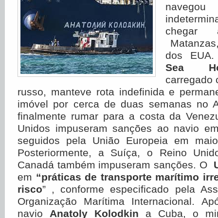
naveg
indeterm
chegar
Matanzas,
dos EUA. 
Sea Ho
carregado 
russo, manteve rota indefinida e perman
imóvel por cerca de duas semanas no At
finalmente rumar para a costa da Vene
Unidos impuseram sanções ao navio em 
seguidos pela União Europeia em mai
Posteriormente, a Suíça, o Reino Unid
Canadá também impuseram sanções. O
U
em
“práticas de transporte marítimo irr
risco
” , conforme especificado pela As
Organização Marítima Internacional. A
navio
Anatoly Kolodkin
a Cuba, o min