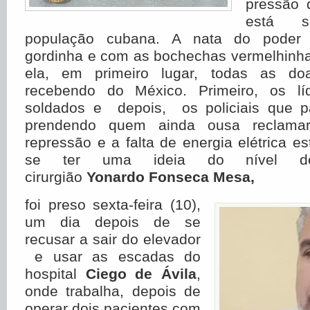
pressão 
está 
população cubana. A nata do poder 
gordinha e com as bochechas vermelhinha
ela, em primeiro lugar, todas as do
recebendo do México. Primeiro, os lí
soldados e depois, os policiais que p
prendendo quem ainda ousa reclama
repressão e a falta de energia elétrica e
se ter uma ideia do nível de
cirurgião
Yonardo Fonseca Mesa,
foi preso sexta-feira (10),
um dia depois de se
recusar a sair do elevador
e usar as escadas do
hospital
Ciego de Ávila
,
onde trabalha, depois de
operar dois pacientes com