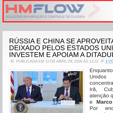
RÚSSIA E CHINA SE APROVEI
DEIXADO PELOS ESTADOS UN
INVESTEM E APOIAM A DITAD
PUBLICADA EM 12 DE ABRIL DE 2026 ÀS 12:22
1 C
Enquan
Unido
concentr
Irã, C
atenção 
e
Marco
Por en