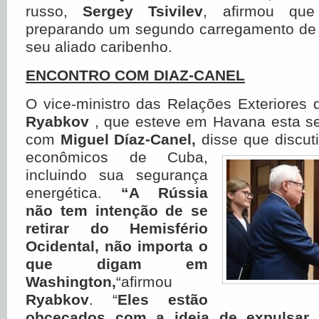
russo,
Sergey Tsivilev
, afirmou qu
preparando um segundo carregamento de
seu aliado caribenho.
ENCONTRO COM DIAZ-CANEL
O vice-ministro das Relações Exteriores
Ryabkov
, que esteve em Havana esta s
com
Miguel Díaz-Canel,
disse que discut
econômicos de Cuba,
incluindo sua segurança
energética.
“A Rússia
não tem intenção de se
retirar do Hemisfério
Ocidental, não importa o
que digam em
Washington,
“afirmou
Ryabkov
. “
Eles estão
obcecados com a ideia de expulsar 