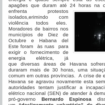
apagões que duram até 24 horas na ca
enfrenta protestos
isolados,erimindo com
violência todos eles.
Moradores de bairros nos
municípios de Diez de
Octubre e Habana del
Este foram às ruas para
exigir o fornecimento de
energia elétrica, já
que diversas áreas de Havana sofre
duraram mais de 30 horas, uma situaç
comum em outras províncias. A crise de e
Havana se agravou novamente esta sem
autoridades tentam justificar a incapa
elétrico nacional (SEN) de atender à dema
pró-governo
Bernardo Espinosa
diss
um
“desligamento voluntário” de dive