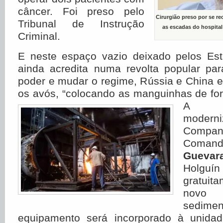
câncer. Foi preso pelo
Cirurgião preso por se re
Tribunal de Instrução
as escadas do hospital
Criminal.
E neste espaço vazio deixado pelos Es
ainda acredita numa revolta popular par
poder e mudar o regime, Rússia e China 
os avós, “colocando as manguinhas de for
A Ch
mode
Compa
Comand
Guevar
Holguí
gratu
novo
sedi
equipamento será incorporado à unidad