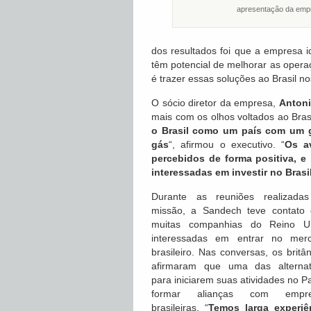
apresentação da emp
dos resultados foi que a empresa i
têm potencial de melhorar as oper
é trazer essas soluções ao Brasil n
O sócio diretor da empresa,
Anton
mais com os olhos voltados ao Brasi
o Brasil como um país com um g
gás
“, afirmou o executivo. “
Os a
percebidos de forma positiva, 
interessadas em investir no Brasi
Durante as reuniões realizada
missão, a Sandech teve contato
muitas companhias do Reino U
interessadas em entrar no mer
brasileiro. Nas conversas, os britâ
afirmaram que uma das alternat
para iniciarem suas atividades no P
formar alianças com empre
brasileiras. “
Temos larga experiê