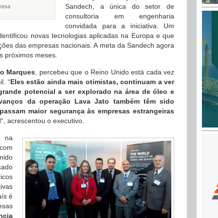
Sandech, a única do setor de
resa
consultoria em engenharia
convidada para a iniciativa. Um
dentificou novas tecnologias aplicadas na Europa e que
ações das empresas nacionais. A meta da Sandech agora
os próximos meses.
io Marques
, percebeu que o Reino Unido está cada vez
l. “
Eles estão ainda mais otimistas, continuam a ver
rande potencial a ser explorado na área de óleo e
vanços da operação Lava Jato também têm sido
e passam maior segurança às empresas estrangeiras
l
“, acrescentou o executivo.
s na
 com
nido
cado
nicos
ivas
aís é
sas
ncia