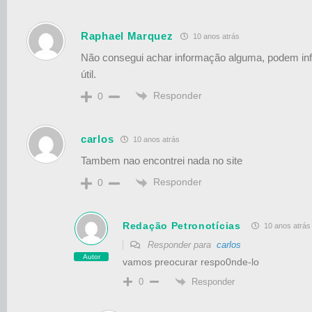
Raphael Marquez
10 anos atrás
Não consegui achar informação alguma, podem inf
útil.
Responder
0
carlos
10 anos atrás
Tambem nao encontrei nada no site
Responder
0
Redação Petronotícias
10 anos atrás
Responder para
carlos
Autor
vamos preocurar respo0nde-lo
Responder
0