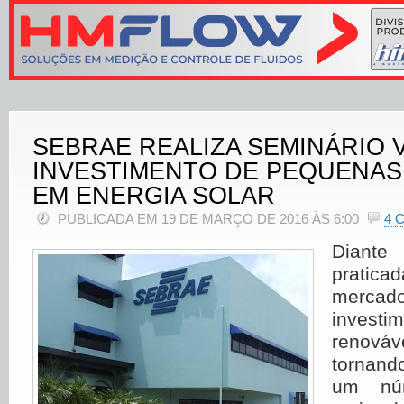
SEBRAE REALIZA SEMINÁRIO 
INVESTIMENTO DE PEQUENA
EM ENERGIA SOLAR
PUBLICADA EM 19 DE MARÇO DE 2016 ÀS 6:00
4 
Diante 
prati
mercad
invest
renov
tornand
um nú