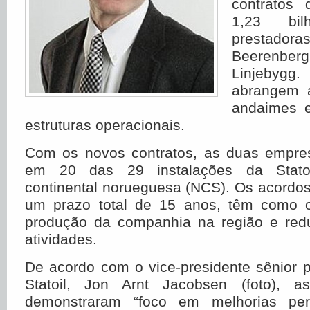
contrato
1,23 bi
prestado
Beerenbe
Linjebyg
abrangem 
andaimes e
estruturas operacionais.
Com os novos contratos, as duas empre
em 20 das 29 instalações da Statoi
continental norueguesa (NCS). Os acordo
um prazo total de 15 anos, têm como o
produção da companhia na região e red
atividades.
De acordo com o vice-presidente sênior 
Statoil, Jon Arnt Jacobsen (foto), a
demonstraram “foco em melhorias per