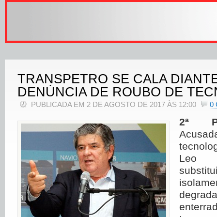
TRANSPETRO SE CALA DIANT
DENÚNCIA DE ROUBO DE TEC
PUBLICADA EM 2 DE AGOSTO DE 2017 ÀS 12:00
0
2ª PA
Acusad
tecnolo
Leo 
subs
isola
degra
ente