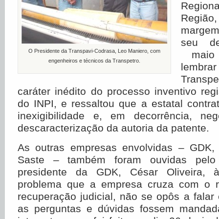
Region
Regiã
margem
seu d
O Presidente da Transpavi-Codrasa, Leo Maniero, com
maio 
engenheiros e técnicos da Transpetro.
lembra
Transpe
caráter inédito do processo inventivo reg
do INPI, e ressaltou que a estatal contr
inexigibilidade e, em decorrência, n
descaracterização da autoria da patente.
As outras empresas envolvidas – GDK, 
Saste – também foram ouvidas pelo P
presidente da GDK, César Oliveira, 
problema que a empresa cruza com o r
recuperação judicial, não se opôs a falar
as perguntas e dúvidas fossem mandada