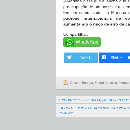
A Marinha disse que a lancha que 
preocupação de um possível aciden
Em um comunicado, a Marinha di
padrões internacionais de co
aumentando o risco de erro de cá
Compartilhar:
WhatsApp
TWEET
SHARE
Defesa
,
Energia
,
Energia Nuclear
,
Mercad
PETROBRÁS PERFURA POÇO EM BLOCO MA
EM DIA DECISIVO, PETROLEIRAS INDEPEND
COMPASS