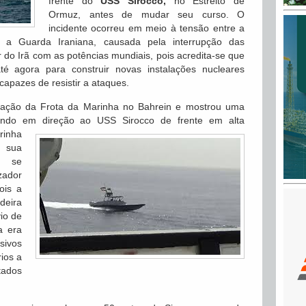
frente do
USS Sirocco,
no Estreito de
Ormuz, antes de mudar seu curso. O
incidente ocorreu em meio à tensão entre a
a Guarda Iraniana, causada pela interrupção das
 do Irã com as potências mundiais, pois acredita-se que
é agora para construir novas instalações nucleares
apazes de resistir a ataques.
stação da Frota da Marinha no Bahrein e mostrou uma
ndo em direção ao USS Sirocco de frente em
alta
rinha
 sua
o se
zador
ois a
deira
io de
a era
sivos
ios a
ados