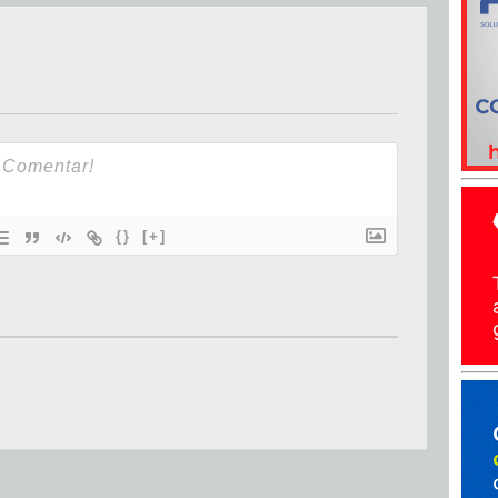
{}
[+]