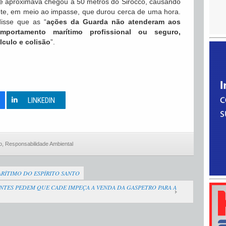
se aproximava chegou a 50 metros do Sirocco, causando
te, em meio ao impasse, que durou cerca de uma hora.
sse que as “
ações da Guarda não atenderam aos
mportamento marítimo profissional ou seguro,
lculo e colisão
”.
0
LINKEDIN
o
,
Responsabilidade Ambiental
RÍTIMO DO ESPÍRITO SANTO
ENTES PEDEM QUE CADE IMPEÇA A VENDA DA GASPETRO PARA A