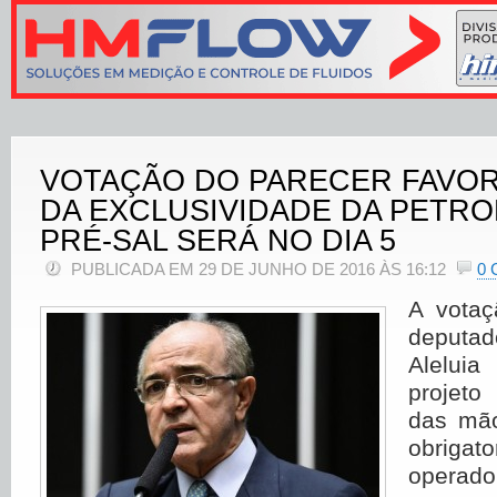
VOTAÇÃO DO PARECER FAVOR
DA EXCLUSIVIDADE DA PETR
PRÉ-SAL SERÁ NO DIA 5
PUBLICADA EM 29 DE JUNHO DE 2016 ÀS 16:12
0
A votaç
deputa
Alelui
projeto
das mão
obriga
operado