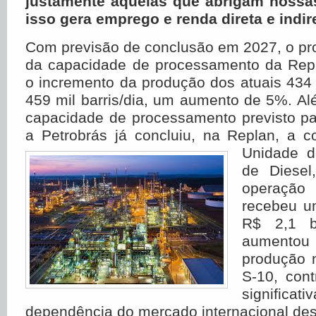
justamente aquelas que abrigam nossas
isso gera emprego e renda direta e indi
Com previsão de conclusão em 2027, o pr
da capacidade de processamento da Repla
o incremento da produção dos atuais 434 m
459 mil barris/dia, um aumento de 5%. A
capacidade de processamento previsto pa
a Petrobrás já concluiu, na Replan, a 
Unidade
d
de Diesel
operaç
recebeu u
R$ 2,1 b
aument
produção n
S-10, cont
significat
dependência do mercado internacional des