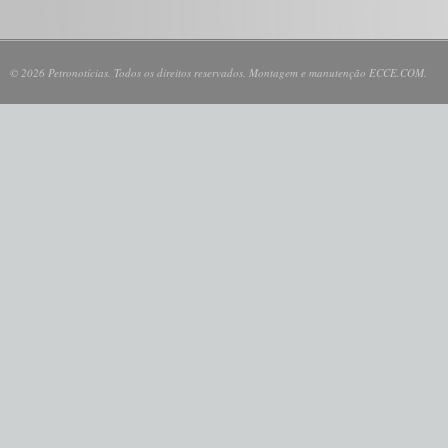
© 2026 Petronotícias. Todos os direitos reservados. Montagem e manutenção ECCE.COM.