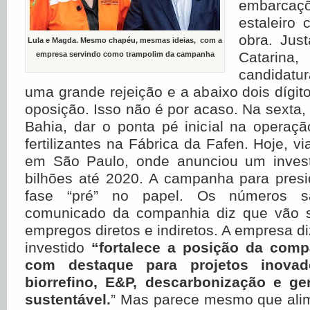
embarcaçõ
estaleiro 
obra. Jus
Lula e Magda. Mesmo chapéu, mesmas ideias, com a
Catarin
empresa servindo como trampolim da campanha
candidat
uma grande rejeição e a abaixo dois dígit
oposição. Isso não é por acaso. Na sexta, 
Bahia, dar o ponta pé inicial na operaç
fertilizantes na Fábrica da Fafen. Hoje, vi
em São Paulo, onde anunciou um inves
bilhões até 2020. A campanha para presi
fase “pré” no papel. Os números s
comunicado da companhia diz que vão s
empregos diretos e indiretos. A empresa di
investido
“fortalece a posição da comp
com destaque para projetos inovad
biorrefino, E&P, descarbonização e ge
sustentável.
” Mas parece mesmo que ali