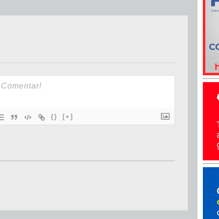
{}
[+]