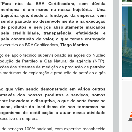
“
Para nós da BRA Certificadora, sem dúvida
nenhuma, é um marco na nossa trajetória. Uma
trajetória que, desde
a fundação da empresa,
vem
sendo pautada no desenvolvimento e na execução
de produtos e serviços absolutamente marcados
pela credibilidade, transparência, efetividade, e
pela construção de valor, o que temos entregado
-executivo da BRA Certificadora,
Tiago Martins.
iço de apoio técnico supervisionado às ações do Núcleo
odução de Petróleo e Gás Natural da agência (NFP).
ações dos sistemas de medição da produção de petróleo
es marítimas de exploração e produção de petróleo e gás
 no que vêm sendo demonstrado em vários outros
 através dos nossos produtos e serviços, somos
e inovadora e disruptiva, o que de certa forma se
caso, diante do ineditismo de nos tornarmos na
organismo de certificação a atuar nessa atividade
executivo da empresa.
 de serviços 100% nacional, com expertise reconhecido