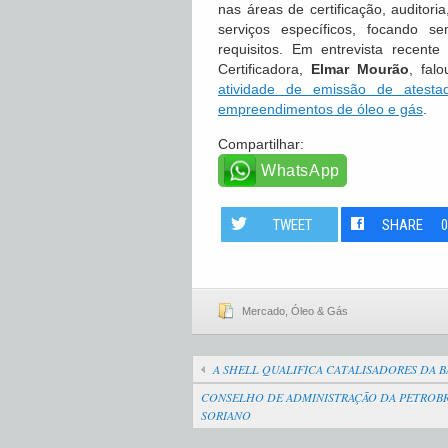
nas áreas de certificação, auditor
serviços específicos, focando 
requisitos. Em entrevista recent
Certificadora,
Elmar Mourão
, fal
atividade de emissão de atest
empreendimentos de óleo e gás
.
Compartilhar:
WhatsApp
TWEET
SHARE
Mercado
,
Óleo & Gás
A SHELL QUALIFICA CATALISADORES DA 
CONSELHO DE ADMINISTRAÇÃO DA PETROBRÁ
SORIANO