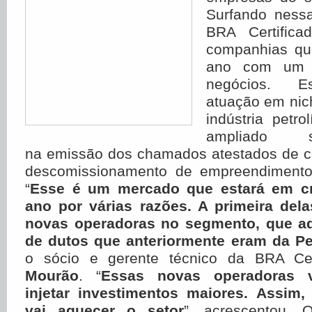
Surfando nessa
BRA Certific
companhias qu
ano com um 
negócios. Es
atuação em nic
indústria petr
ampliado s
na emissão dos chamados atestados de 
descomissionamento de empreendimento
“
Esse é um mercado que estará em cr
ano por várias razões. A primeira del
novas operadoras no segmento, que ad
de dutos que anteriormente eram da Pe
o sócio e gerente técnico da BRA Cert
Mourão
. “
Essas novas operadoras v
injetar investimentos maiores. Assim
vai aquecer o setor
”, acrescentou. 