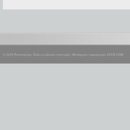
© 2026 Petronotícias. Todos os direitos reservados. Montagem e manutenção ECCE.COM.