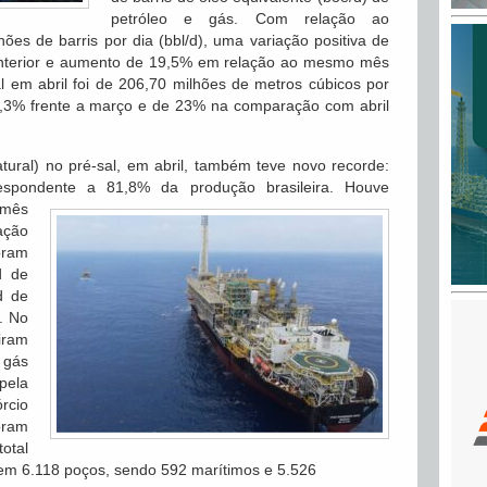
petróleo e gás. Com relação ao
hões de barris por dia (bbl/d), uma variação positiva de
terior e aumento de 19,5% em relação ao mesmo mês
 em abril foi de 206,70 milhões de metros cúbicos por
1,3% frente a março e de 23% na comparação com abril
atural) no pré-sal, em abril, também teve novo recorde:
espondente a 81,8% da produção brasileira.
Houve
 mês
ação
oram
d de
d de
. No
iram
 gás
pela
rcio
ram
otal
 em 6.118 poços, sendo 592 marítimos e 5.526