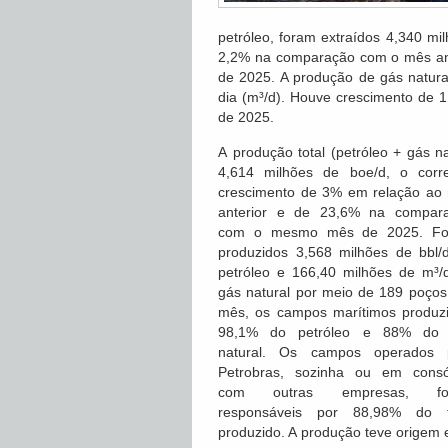
petróleo, foram extraídos 4,340 mil
2,2% na comparação com o mês an
de 2025. A produção de gás natural
dia (m³/d). Houve crescimento de 
de 2025.
A produção total (petróleo + gás n
4,614 milhões de boe/d, o corr
crescimento de 3% em relação ao
anterior e de 23,6% na compar
com o mesmo mês de 2025. F
produzidos 3,568 milhões de bbl/
petróleo e 166,40 milhões de m³/
gás natural por meio de 189 poços
mês, os campos marítimos produz
98,1% do petróleo e 88% do
natural. Os campos operados 
Petrobras, sozinha ou em consó
com outras empresas, fo
responsáveis por 88,98% do t
produzido. A produção teve origem