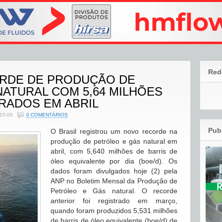
Red
ORDE DE PRODUÇÃO DE
ATURAL COM 5,64 MILHÕES
RADOS EM ABRIL
15:00
0 COMENTÁRIOS
Pub
O Brasil registrou um novo recorde na
produção de petróleo e gás natural em
abril, com 5,640 milhões de barris de
óleo equivalente por dia (boe/d). Os
dados foram divulgados hoje (2) pela
ANP no Boletim Mensal da Produção de
Petróleo e Gás natural. O recorde
anterior foi registrado em março,
quando foram produzidos 5,531 milhões
de barris de óleo equivalente (boe/d) de