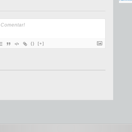
{}
[+]