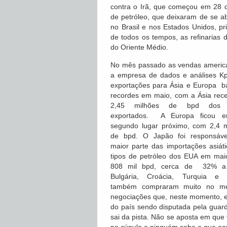
contra o Irã, que começou em 28 d
de petróleo, que deixaram de se 
no Brasil e nos Estados Unidos, p
de todos os tempos, as refinarias 
do Oriente Médio.
No mês passado as vendas america
a empresa de dados e análises Kp
exportações para Ásia e Europa b
recordes em maio, com a Ásia rec
2,45 milhões de bpd dos b
exportados. A Europa ficou 
segundo lugar próximo, com 2,4 m
de bpd. O Japão foi responsáve
maior parte das importações asiát
tipos de petróleo dos EUA em mai
808 mil bpd, cerca de 32% a
Bulgária, Croácia, Turquia e 
também compraram muito no me
negociações que, neste momento, es
do país sendo disputada pela guard
sai da pista. Não se aposta em que