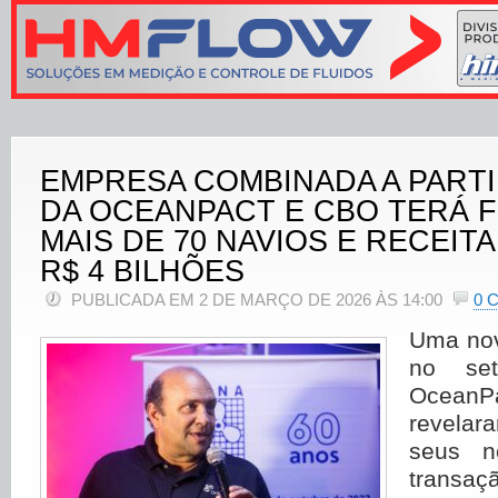
EMPRESA COMBINADA A PART
DA OCEANPACT E CBO TERÁ 
MAIS DE 70 NAVIOS E RECEIT
R$ 4 BILHÕES
PUBLICADA EM 2 DE MARÇO DE 2026 ÀS 14:00
0 
Uma nov
no set
Ocean
revelar
seus n
transa