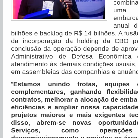
combin
uma 
embarc
anual 
bilhões e backlog de R$ 14 bilhões.
A fusã
da incorporação da holding da CBO p
conclusão da operação depende de apro
Administrativo de Defesa Econômica 
atendimento às demais condições usuais,
em assembleias das companhias e anuênci
“
Estamos unindo frotas, equipes 
complementares, ganhando flexibilid
contratos, melhorar a alocação de emba
eficiências e ampliar nossa capacidad
projetos maiores e mais exigentes te
disso, abrem-se novas oportunida
Serviços, como operações 
descomissionamento e projetos na área