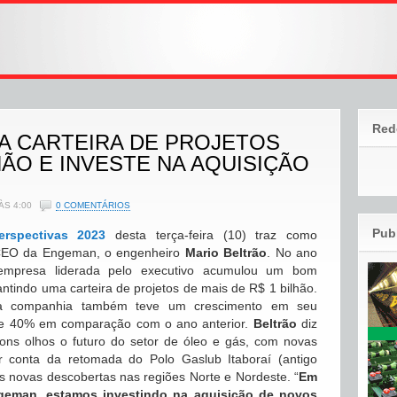
Red
 CARTEIRA DE PROJETOS
HÃO E INVESTE NA AQUISIÇÃO
ÀS 4:00
0 COMENTÁRIOS
Pub
erspectivas 2023
desta terça-feira (10) traz como
CEO da Engeman, o engenheiro
Mario Beltrão
. No ano
empresa liderada pelo executivo acumulou um bom
antindo uma carteira de projetos de mais de R$ 1 bilhão.
 a companhia também teve um crescimento em seu
de 40% em comparação com o ano anterior.
Beltrão
diz
ns olhos o futuro do setor de óleo e gás, com novas
 conta da retomada do Polo Gaslub Itaboraí (antigo
s novas descobertas nas regiões Norte e Nordeste. “
Em
geman, estamos investindo na aquisição de novos