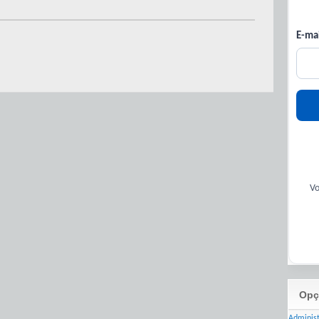
E-mai
Vo
Opç
Adminis