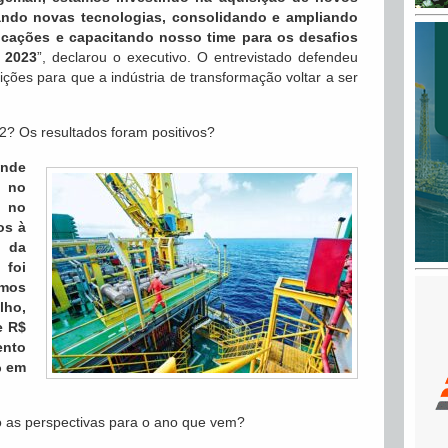
ando novas tecnologias, consolidando e ampliando
ficações e capacitando nosso time para os desafios
 2023
”, declarou o executivo. O entrevistado defendeu
ções para que a indústria de transformação voltar a ser
 Os resultados foram positivos?
onde
no
 no
os à
s da
 foi
mos
ho,
e R$
ento
% em
 as perspectivas para o ano que vem?