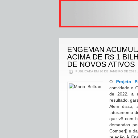
ENGEMAN ACUMULA
ACIMA DE R$ 1 BIL
DE NOVOS ATIVOS
PUBLICADA EM 10 DE JANEIRO DE 2023 
O
Projeto P
convidado o 
de 2022, a 
resultado, gar
Além disso,
faturamento 
que vê com bo
demandas por
Comperj) e da
relação à En