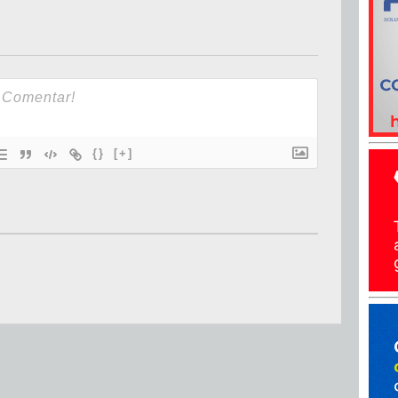
{}
[+]