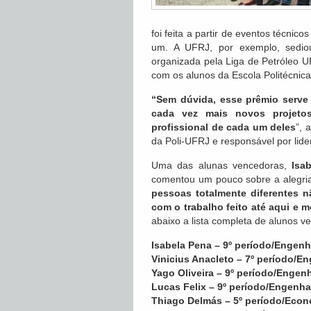
foi feita a partir de eventos técni
um. A UFRJ, por exemplo, sedi
organizada pela Liga de Petróleo 
com os alunos da Escola Politécnica
“Sem dúvida, esse prêmio serve
cada vez mais novos projetos
profissional de cada um deles
”, 
da Poli-UFRJ e responsável por lide
Uma das alunas vencedoras,
Isa
comentou um pouco sobre a alegria
pessoas totalmente diferentes 
com o trabalho feito até aqui e 
abaixo a lista completa de alunos v
Isabela Pena – 9º período/Engenh
Vinicius Anacleto – 7º período/En
Yago Oliveira – 9º período/Engenh
Lucas Felix – 9º período/Engenha
Thiago Delmás – 5º período/Eco