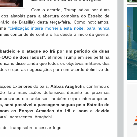
Com o acordo, Trump adiou por duas
os aiatolás para a abertura completa do Estreito de
ário de Brasília) desta terça-feira. Como noticiamos,
 uma
“civilização inteira morreria esta noite, para nunca
mais contundente contra o Irã desde o início da guerra,
ardeio e o ataque ao Irã por um período de duas
FOGO de dois lados!
“, afirmou Trump em seu perfil na
ericano disse ainda que todos os objetivos militares dos
dos e que as negociações para um acordo definitivo de
lações Exteriores do país,
Abbas Araghchi
, confirmou o
não fará mais ações defensivas durante as próximas
ericanos e israelenses também sejam interrompidos.
, será possível a passagem segura pelo Estreito de
 com as Forças Armadas do Irã e com a devida
cas
“, acrescentou Araghchi.
o de Trump sobre o cessar-fogo: