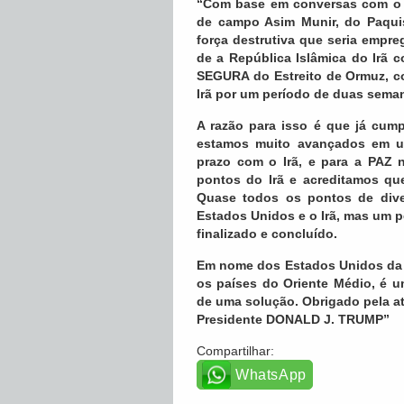
“Com base em conversas com o p
de campo Asim Munir, do Paquis
força destrutiva que seria empre
de a República Islâmica do Ir
SEGURA do Estreito de Ormuz, c
Irã por um período de duas sema
A razão para isso é que já cump
estamos muito avançados em um
prazo com o Irã, e para a PAZ
pontos do Irã e acreditamos qu
Quase todos os pontos de dive
Estados Unidos e o Irã, mas um p
finalizado e concluído.
Em nome dos Estados Unidos da 
os países do Oriente Médio, é 
de uma solução. Obrigado pela a
Presidente DONALD J. TRUMP”
Compartilhar:
WhatsApp