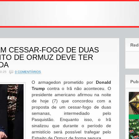
Red
IAM CESSAR-FOGO DE DUAS
ITO DE ORMUZ DEVE TER
DA
20:25
0 COMENTÁRIOS
Pub
O armagedon prometido por
Donald
Trump
contra o Irã não aconteceu. O
presidente americano afirmou na noite
de hoje (7) que concordou com a
proposta de um cessar-fogo de duas
semanas, intermediado pelo
Pasquistão. Enquanto isso, o Irã
sinalizou que durante o período de
armistício será possível trafegar pelo
Estreito de Ormuz de forma segura.