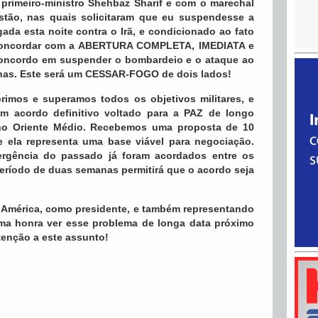
rimeiro-ministro Shehbaz Sharif e com o marechal
tão, nas quais solicitaram que eu suspendesse a
gada esta noite contra o Irã, e condicionado ao fato
ã concordar com a ABERTURA COMPLETA, IMEDIATA e
oncordo em suspender o bombardeio e o ataque ao
nas. Este será um CESSAR-FOGO de dois lados!
rimos e superamos todos os objetivos militares, e
 acordo definitivo voltado para a PAZ de longo
 no Oriente Médio. Recebemos uma proposta de 10
e ela representa uma base viável para negociação.
rgência do passado já foram acordados entre os
eríodo de duas semanas permitirá que o acordo seja
América, como presidente, e também representando
uma honra ver esse problema de longa data próximo
tenção a este assunto!