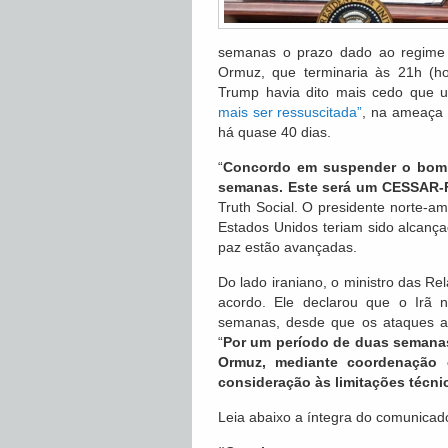
semanas o prazo dado ao regime d
Ormuz, que terminaria às 21h (hor
Trump havia dito mais cedo que
mais ser ressuscitada”
, na ameaça 
há quase 40 dias.
“
Concordo em suspender o bomb
semanas. Este será um CESSAR-
Truth Social. O presidente norte-am
Estados Unidos teriam sido alcança
paz estão avançadas.
Do lado iraniano, o ministro das Re
acordo. Ele declarou que o Irã 
semanas, desde que os ataques am
“
Por um período de duas semanas
Ormuz, mediante coordenação
consideração às limitações técni
Leia abaixo a íntegra do comunicad