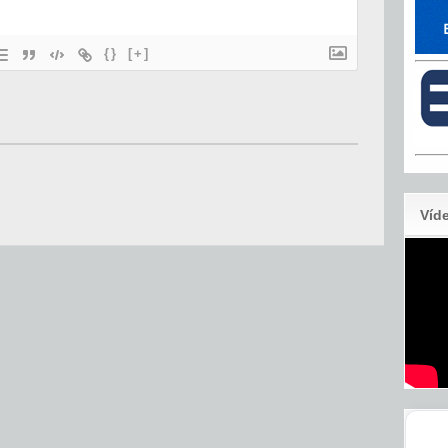
{}
[+]
Víd