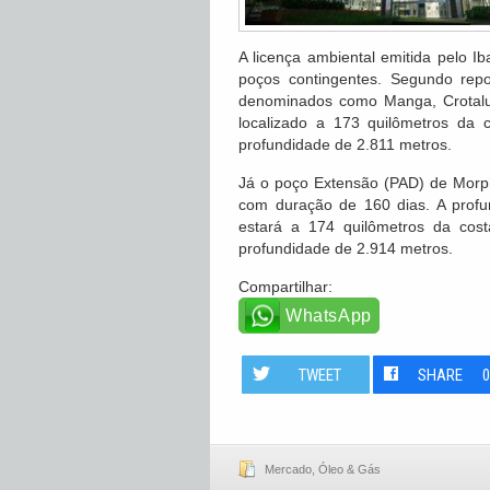
A licença ambiental emitida pelo I
poços contingentes. Segundo repo
denominados como Manga, Crotal
localizado a 173 quilômetros da
profundidade de 2.811 metros.
Já o poço Extensão (PAD) de Morp
com duração de 160 dias. A profun
estará a 174 quilômetros da cos
profundidade de 2.914 metros.
Compartilhar:
WhatsApp
TWEET
SHARE
Mercado
,
Óleo & Gás