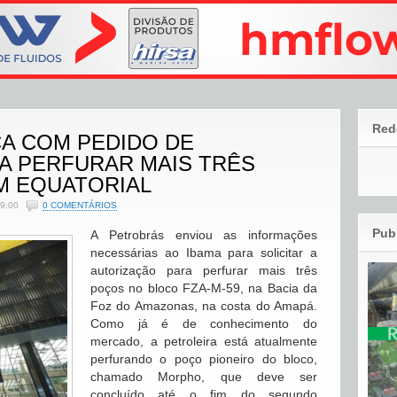
Red
A COM PEDIDO DE
A PERFURAR MAIS TRÊS
M EQUATORIAL
19:00
0 COMENTÁRIOS
Pub
A Petrobrás enviou as informações
necessárias ao Ibama para solicitar a
autorização para perfurar mais três
poços no bloco FZA-M-59, na Bacia da
Foz do Amazonas, na costa do Amapá.
Como já é de conhecimento do
mercado, a petroleira está atualmente
perfurando o poço pioneiro do bloco,
chamado Morpho, que deve ser
concluído até o fim do segundo