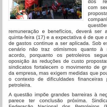
dos rea
com seu
propost
compan
ques
remuneração e benefícios, deverá ser 
quinta-feira (17) e a expectativa é de que a
de gastos continue a ser aplicada. Sob e
cenário não traz otimismos quanto à
acordo, porquanto os petroleiros segu
oposição às reduções de custo propostas
sindicatos fortalecem o movimento de g
da empresa, mas exigem medidas que po
o contexto de dificuldades financeira
petroleira.
A questão impõe grandes barreiras à ne
parece ter conclusão próxima. Sindica
Federação Nacional dos Petroleiros