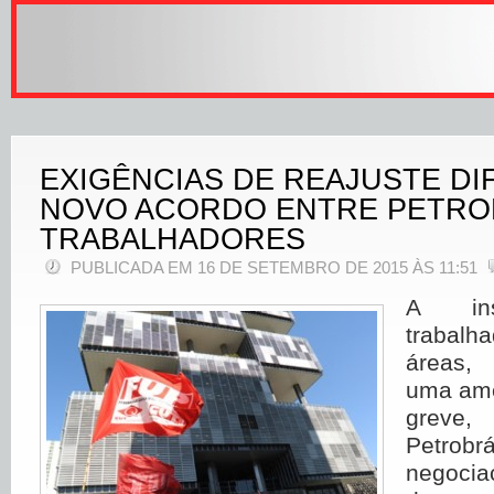
EXIGÊNCIAS DE REAJUSTE DI
NOVO ACORDO ENTRE PETRO
TRABALHADORES
PUBLICADA EM 16 DE SETEMBRO DE 2015 ÀS 11:51
A ins
trabalh
áreas,
uma ame
greve,
Petrob
negocia