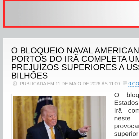
O BLOQUEIO NAVAL AMERICA
PORTOS DO IRÃ COMPLETA U
PREJUÍZOS SUPERIORES A US$
BILHÕES
PUBLICADA EM 11 DE MAIO DE 2026 ÀS 11:00
0 C
O bloq
Estados
Irã co
neste
provoc
super