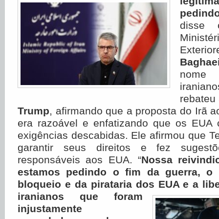
legít
pedindo
disse 
Ministé
Exterior
Bagha
nome 
iran
rebateu
Trump
, afirmando que a proposta do Irã 
era razoável e enfatizando que os EUA 
exigências descabidas. Ele afirmou que 
garantir seus direitos e fez sugest
responsáveis ​​aos EUA. “
Nossa reivindi
estamos pedindo o fim da guerra, o 
bloqueio e da pirataria dos
EUA e a libe
iranianos que foram
injustamente