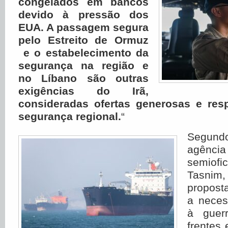
congelados em bancos
devido à pressão dos
EUA. A passagem segura
pelo Estreito de Ormuz
e o estabelecimento da
segurança na região e
no Líbano são outras
exigências do Irã,
consideradas ofertas generosas e resp
segurança regional.
“
Segund
agênc
semiof
Tasnim
proposta
a neces
à guer
frentes