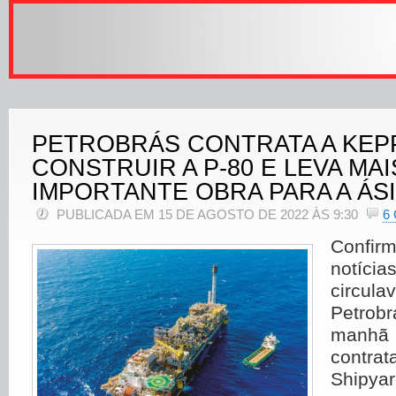
PETROBRÁS CONTRATA A KEP
CONSTRUIR A P-80 E LEVA MA
IMPORTANTE OBRA PARA A ÁS
PUBLICADA EM 15 DE AGOSTO DE 2022 ÀS 9:30
6
Confi
notí
circula
Petrob
manhã
contra
Ship