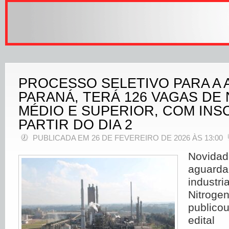
PROCESSO SELETIVO PARA A 
PARANÁ, TERÁ 126 VAGAS DE 
MÉDIO E SUPERIOR, COM INS
PARTIR DO DIA 2
PUBLICADA EM 26 DE FEVEREIRO DE 2026 ÀS 13:00
Novi
aguar
industr
Nitroge
publico
edita