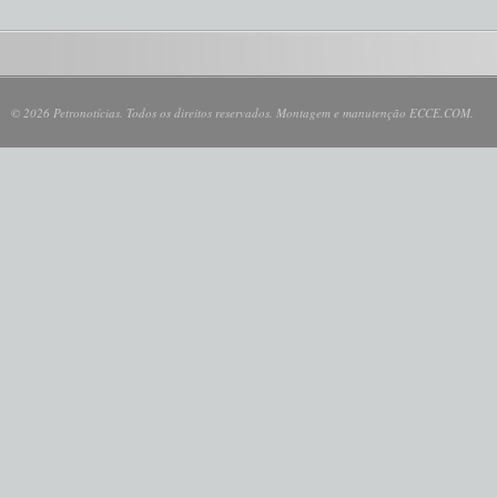
© 2026 Petronotícias. Todos os direitos reservados. Montagem e manutenção ECCE.COM.