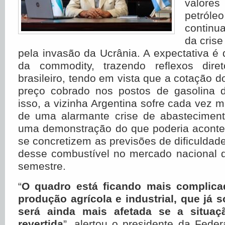
valore
petró
continu
da crise
pela invasão da Ucrânia. A expectativa é 
da commodity, trazendo reflexos dir
brasileiro, tendo em vista que a cotação do 
preço cobrado nos postos de gasolina 
isso, a vizinha Argentina sofre cada vez m
de uma alarmante crise de abastecimen
uma demonstração do que poderia acontec
se concretizem as previsões de dificuldad
desse combustível no mercado nacional 
semestre.
“
O quadro está ficando mais complica
produção agrícola e industrial, que já 
será ainda mais afetada se a situaç
revertida
”, alertou o presidente da Fede