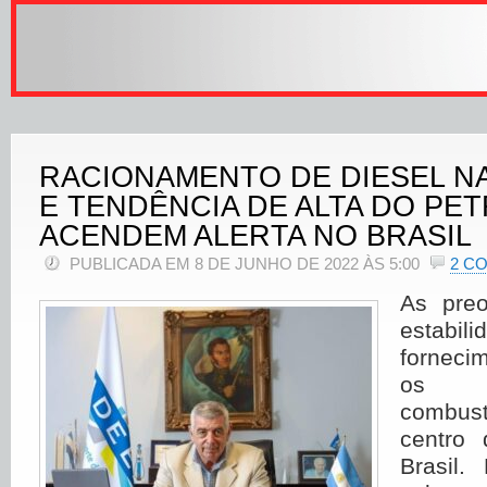
RACIONAMENTO DE DIESEL N
E TENDÊNCIA DE ALTA DO PE
ACENDEM ALERTA NO BRASIL
PUBLICADA EM 8 DE JUNHO DE 2022 ÀS 5:00
2 C
As pre
esta
forneci
os p
combus
centro
Brasil