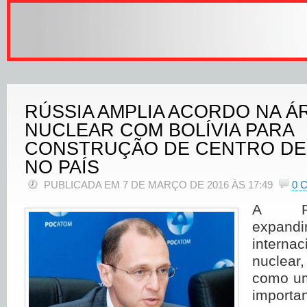
RÚSSIA AMPLIA ACORDO NA Á
NUCLEAR COM BOLÍVIA PARA
CONSTRUÇÃO DE CENTRO DE
NO PAÍS
PUBLICADA EM 7 DE MARÇO DE 2016 ÀS 17:49
0 
A Rú
expandi
intern
nuclear
como um
importa