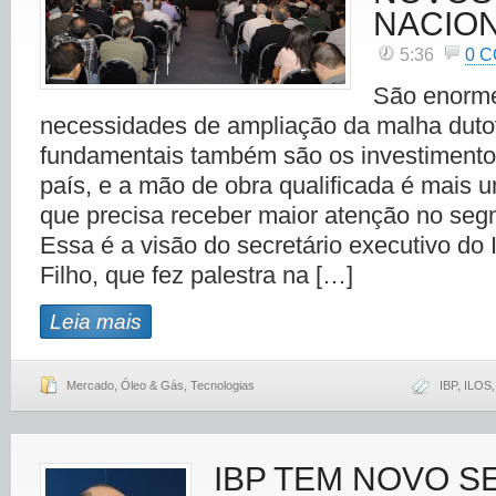
NACION
5:36
0 
São enorm
necessidades de ampliação da malha dutovi
fundamentais também são os investimentos
país, e a mão de obra qualificada é mais 
que precisa receber maior atenção no seg
Essa é a visão do secretário executivo do 
Filho, que fez palestra na […]
Leia mais
Mercado
,
Óleo & Gás
,
Tecnologias
IBP
,
ILOS
IBP TEM NOVO S