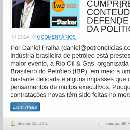
CUMPRIR
CONTEÚD
DEFENDE
DA POLÍT
13:14
0 COMENTÁRIOS
Por Daniel Fraiha (daniel@petronoticias.c
indústria brasileira de petróleo está preste
maior evento, a Rio Oil & Gas, organizada p
Brasileiro do Petróleo (IBP), em meio a u
bastante delicada e alguns impasses que
pensamentos de muitos executivos. Pouq
contratações novas têm sido feitas no mer
Leia mais
Mercado
,
Óleo & Gás
entrevista
,
IBP
,
M