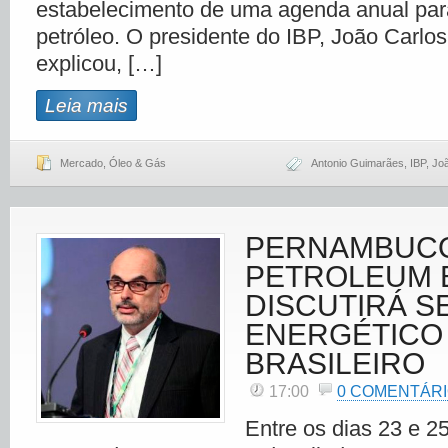
estabelecimento de uma agenda anual para
petróleo. O presidente do IBP, João Carlos
explicou, […]
Leia mais
Mercado
,
Óleo & Gás
Antonio Guimarães
,
IBP
,
Joã
PERNAMBUC
PETROLEUM 
DISCUTIRÁ S
ENERGÉTICO
BRASILEIRO
17:00
0 COMENTÁR
Entre os dias 23 e 25