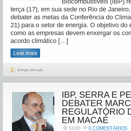
Biocombustíveis (IBP) re
terça (17), em sua sede no Rio de Janeiro
debater as metas da Conferência do Clim
21) para o setor de energia. O objetivo do 
como as empresas devem enxergar os co
acordo climático […]
Leia mais
Energia
,
Mercado
IBP, SERRA E P
DEBATER MAR
REGULATÓRIO 
EM MACAÉ
14:00
0 COMENTÁRIOS