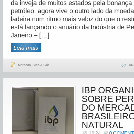
da inveja de muitos estados pela bonança 
petróleo, agora vive o outro lado da moed
ladeira num ritmo mais veloz do que o rest
está lançando o anuário da Indústria de Pe
Janeiro – […]
Leia mais
Mercado
,
Óleo & Gás
AN
IBP ORGAN
SOBRE PER
DO MERCA
BRASILEIR
NATURAL
16:24
0 COMENT