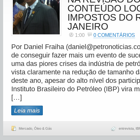
CONTEÚDO LOC
IMPOSTOS DO R
JANEIRO
1:00
0 COMENTÁRIOS
Por Daniel Fraiha (daniel@petronoticias.c
de conseguir fazer mais um evento de s
uma das piores crises da indústria de petró
vista claramente na redução de tamanho 
deste ano, apesar do alto nível dos partici
Instituto Brasileiro do Petróleo (IBP) vira
[…]
Leia mais
Mercado
,
Óleo & Gás
entrevista
,
IB