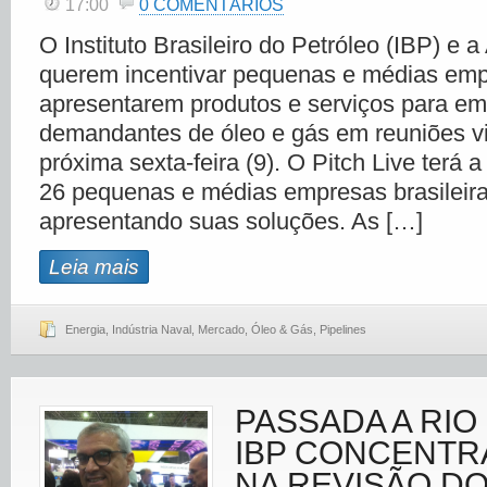
17:00
0 COMENTÁRIOS
O Instituto Brasileiro do Petróleo (IBP) e a
querem incentivar pequenas e médias em
apresentarem produtos e serviços para e
demandantes de óleo e gás em reuniões vir
próxima sexta-feira (9). O Pitch Live terá a
26 pequenas e médias empresas brasileira
apresentando suas soluções. As […]
Leia mais
Energia
,
Indústria Naval
,
Mercado
,
Óleo & Gás
,
Pipelines
PASSADA A RIO
IBP CONCENTR
NA REVISÃO D