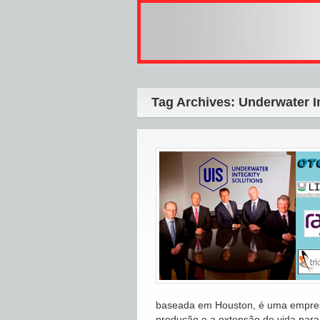
Tag Archives: Underwater In
baseada em Houston, é uma empresa
produção e a extensão de vida par