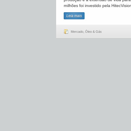
milhões foi investido pela HitecVision
Leia mais
Mercado
,
Óleo & Gás